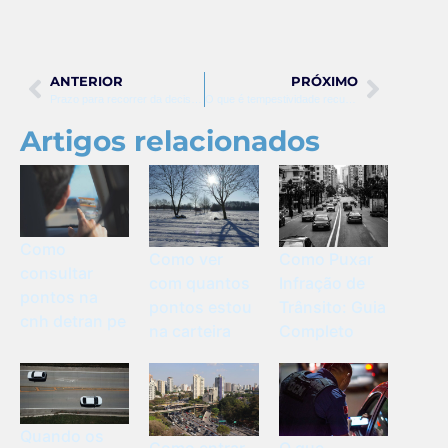
ANTERIOR
PRÓXIMO
Prazo para recorrer da decisão da turma recursal
O que é tempestividade recursal e como funciona no CPC?
Artigos relacionados
Como
Como ver
Como Puxar
consultar
com quantos
Infração de
pontos na
pontos estou
Trânsito: Guia
cnh detran pe
na carteira
Completo
Quando os
Como entrar
O que