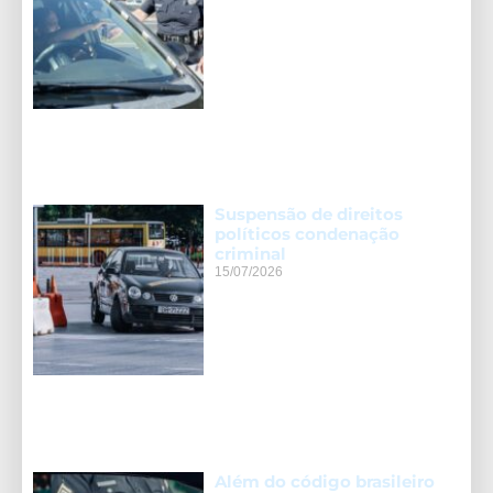
Suspensão de direitos
políticos condenação
criminal
15/07/2026
Além do código brasileiro