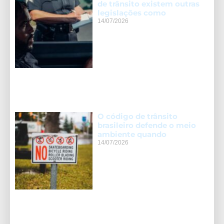
de trânsito existem outras
legislações como
14/07/2026
O código de trânsito
brasileiro defende o meio
ambiente quando
14/07/2026