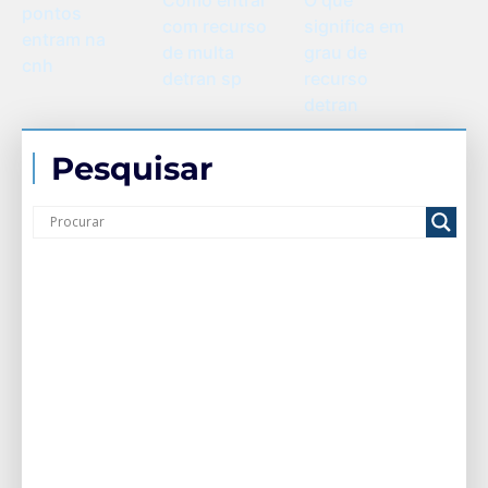
pontos
com recurso
significa em
entram na
de multa
grau de
cnh
detran sp
recurso
detran
Pesquisar