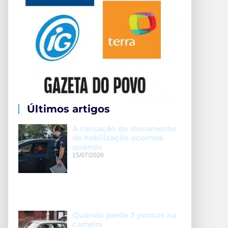
Últimos artigos
A cassação do documento
de habilitação ocorrerá
quando
15/07/2026
Quando perde 7 pontos na
carteira