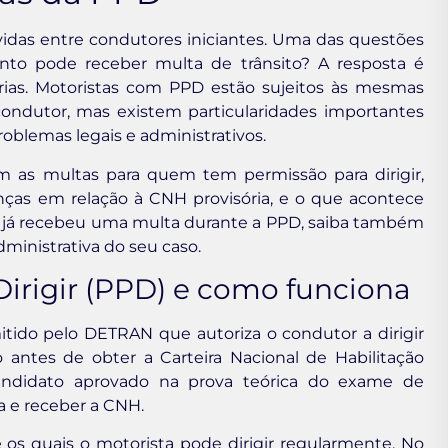
vidas entre condutores iniciantes. Uma das questões
to pode receber multa de trânsito? A resposta é
rias. Motoristas com PPD estão sujeitos às mesmas
condutor, mas existem particularidades importantes
roblemas legais e administrativos.
m as multas para quem tem permissão para dirigir,
enças em relação à CNH provisória, e o que acontece
cê já recebeu uma multa durante a PPD, saiba também
ministrativa do seu caso.
Dirigir (PPD) e como funciona
tido pelo DETRAN que autoriza o condutor a dirigir
antes de obter a Carteira Nacional de Habilitação
candidato aprovado na prova teórica do exame de
ca e receber a CNH.
e os quais o motorista pode dirigir regularmente. No