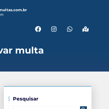
multas.com.br
em
var multa
Pesquisar