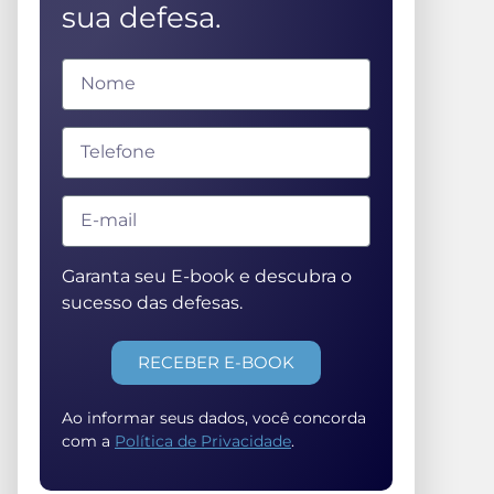
sua defesa.
Garanta seu E-book e descubra o
sucesso das defesas.
RECEBER E-BOOK
Ao informar seus dados, você concorda
com a
Política de Privacidade
.