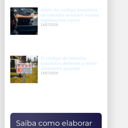
Além do código brasileiro
de trânsito existem outras
legislações como
14/07/2026
O código de trânsito
brasileiro defende o meio
ambiente quando
14/07/2026
Saiba como elaborar