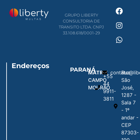
GRUPO LIBERTY
CONSULTORIA DE
TRANSITO LTDA. CNPJ
33.108.618/0001-29
Endereços
PARANÁ
MATRIZ
contato@lib
Rua
+55
CAMPO
São
44
MOURÃO
José,
9911-
1287 -
3811
Sala 7
- 1º
andar -
CEP
87303-