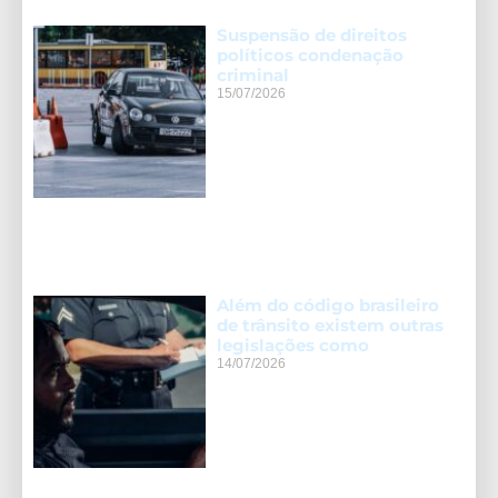
Suspensão de direitos
políticos condenação
criminal
15/07/2026
Além do código brasileiro
de trânsito existem outras
legislações como
14/07/2026