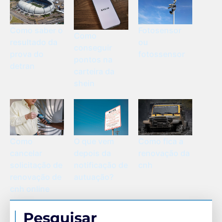
Como saber o
Fotosensor
Como
resultado da
ou
conseguir
prova do
fotossensor
pontos na
detran
carteira da
shein
Como
O que vem
Como fica a
cancelar
depois da
renovação da
solicitação de
notificação de
cnh
renovação de
autuação?
cnh online
Pesquisar