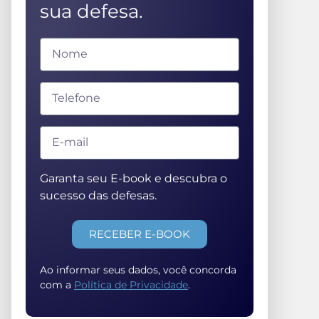
sua defesa.
Garanta seu E-book e descubra o
sucesso das defesas.
RECEBER E-BOOK
Ao informar seus dados, você concorda
com a
Política de Privacidade
.