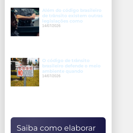
Além do código brasileiro
de trânsito existem outras
legislações como
14/07/2026
O código de trânsito
brasileiro defende o meio
ambiente quando
14/07/2026
Saiba como elaborar