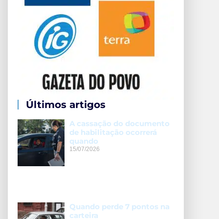
Últimos artigos
A cassação do documento
de habilitação ocorrerá
quando
15/07/2026
Quando perde 7 pontos na
carteira