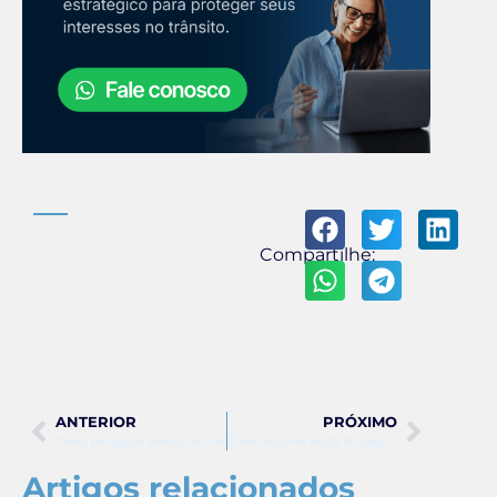
Compartilhe:
ANTERIOR
PRÓXIMO
Como pesquisar pontos na cnh
Como recorrer multa de radar movel
Artigos relacionados