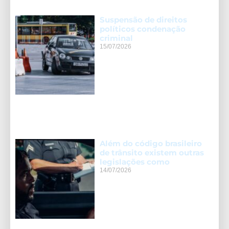
Suspensão de direitos
políticos condenação
criminal
15/07/2026
Além do código brasileiro
de trânsito existem outras
legislações como
14/07/2026