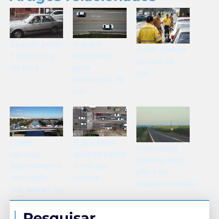
Quando perde
O que é
Como checar
7 pontos na
necessário
pontos na
carteira
para
cnh
renovação da
cnh
Como
O que fazer
Velocidade
cancelar
quando perde
máxima sem
agendamento
a cnh por
placa de
renovação
pontos
regulamentação
cnh detran-sp
Pesquisar