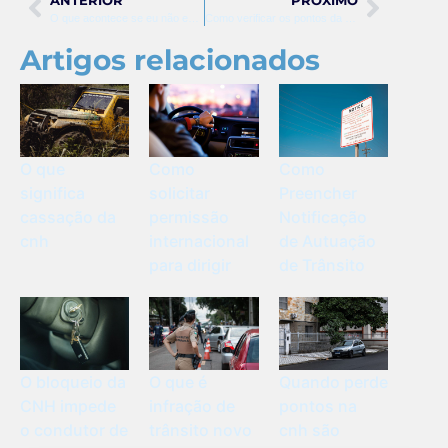
ANTERIOR
PRÓXIMO
O que acontece se eu não entregar minha cnh suspensa
Como verificar os pontos da minha cnh
Artigos relacionados
O que
Como
Como
significa
solicitar
Preencher
cassação da
permissão
Notificação
cnh
internacional
de Autuação
para dirigir
de Trânsito
O bloqueio da
O que é
Quando perde
CNH impede
infração de
pontos na
o condutor de
trânsito novo
cnh são