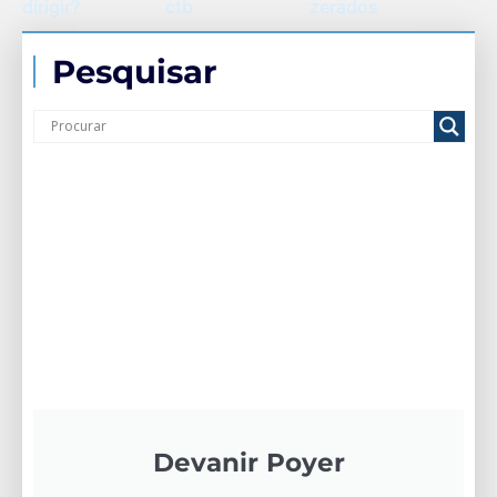
dirigir?
ctb
zerados
Pesquisar
Devanir Poyer