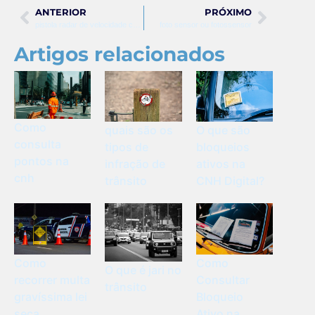
ANTERIOR
PRÓXIMO
pistola radar de velocidade como funciona
foto sensor ou fotossensor
Artigos relacionados
Como
quais são os
O que são
consulta
tipos de
bloqueios
pontos na
infração de
ativos na
cnh
trânsito
CNH Digital?
Como
Como
O que é jari no
recorrer multa
Consultar
trânsito
gravíssima lei
Bloqueio
seca
Ativo na