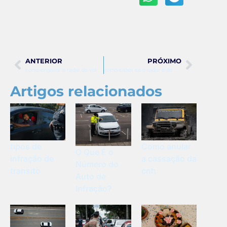
ANTERIOR
PRÓXIMO
como enganar o radar de velocidade
como saber se o radar é de velocidade ou farol
Artigos relacionados
tipos de
Como anular
O Que É o
infração de
a cassação da
Número do
transito
cnh
Auto de
Infração?