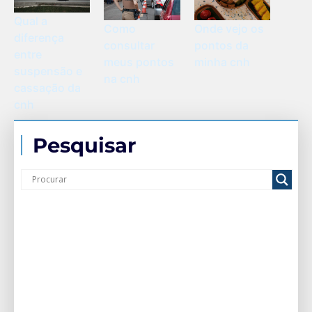
Qual a
Como
Onde vejo os
diferença
consultar
pontos da
entre
meus pontos
minha cnh
suspensão e
na cnh
cassação da
cnh
Pesquisar