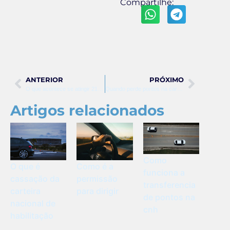
Compartilhe:
ANTERIOR
PRÓXIMO
O que acontece se atingir 21 pontos na carteira
Quando perde pontos na carteira
Artigos relacionados
Como
O que é
Como é a
funciona a
cassação da
permissão
transferencia
carteira
para dirigir
de pontos na
nacional de
cnh
habilitação