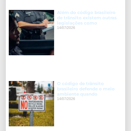
Além do código brasileiro
de trânsito existem outras
legislações como
14/07/2026
O código de trânsito
brasileiro defende o meio
ambiente quando
14/07/2026