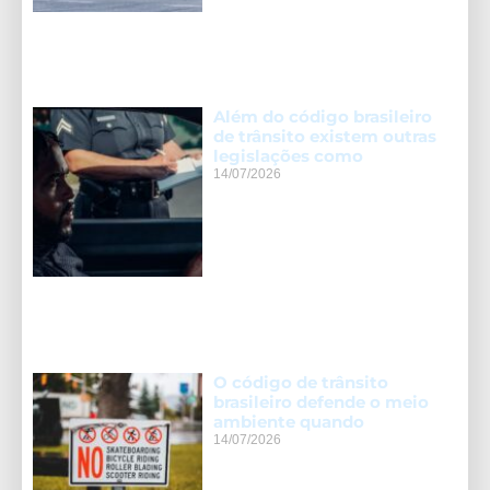
Além do código brasileiro
de trânsito existem outras
legislações como
14/07/2026
O código de trânsito
brasileiro defende o meio
ambiente quando
14/07/2026