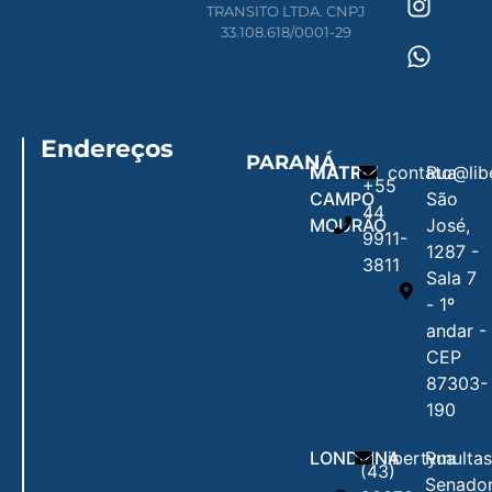
TRANSITO LTDA. CNPJ
33.108.618/0001-29
Endereços
PARANÁ
MATRIZ
contato@lib
Rua
+55
CAMPO
São
44
MOURÃO
José,
9911-
1287 -
3811
Sala 7
- 1º
andar -
CEP
87303-
190
LONDRINA
libertymulta
Rua
(43)
Senado