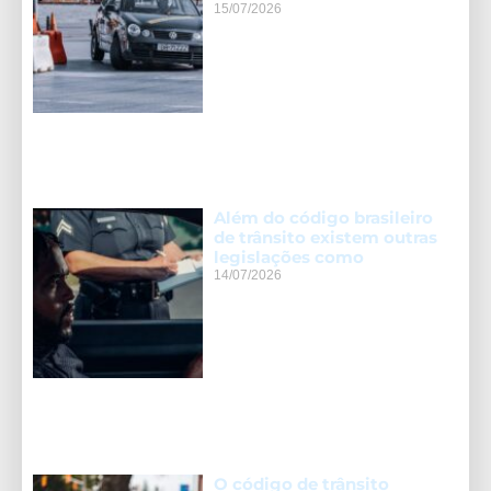
15/07/2026
Além do código brasileiro
de trânsito existem outras
legislações como
14/07/2026
O código de trânsito