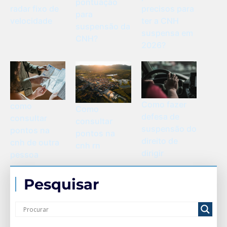
pontuação
radar fixo de
precisos para
para
velocidade
ter a CNH
suspensão da
suspensa em
CNH?
2026?
Como fazer
como
Como
defesa de
consultar
consultar
suspensão do
pontos na
pontos na
direito de
cnh de outra
cnh rn
dirigir
pessoa
Pesquisar