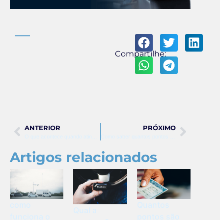
Compartilhe:
ANTERIOR
PRÓXIMO
O que acontece quando atinge 20 pontos na carteira
Como saber quantos pontos tenho na carteira mg
Artigos relacionados
como
Quantos
Qual a
funciona o
pontos são