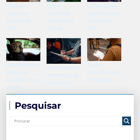
Quando
Como
Como saber
reseta os
consultar
se estou com
pontos da
validade da
pontos na
cnh
cnh sp
cnh
Quando a cnh
Como
Como fazer a
pode ser
recorrer multa
renovação da
suspensa por
lei seca sp
cnh online
divida
Pesquisar