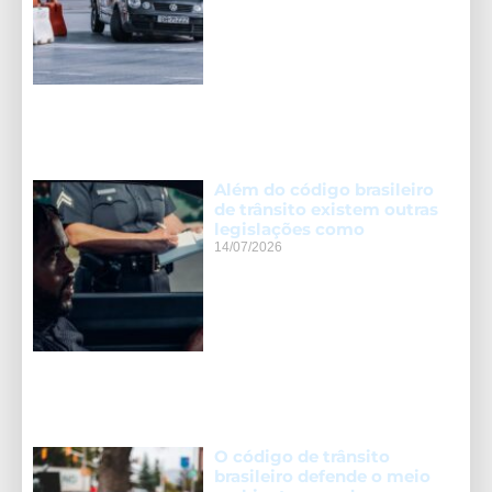
Além do código brasileiro
de trânsito existem outras
legislações como
14/07/2026
O código de trânsito
brasileiro defende o meio