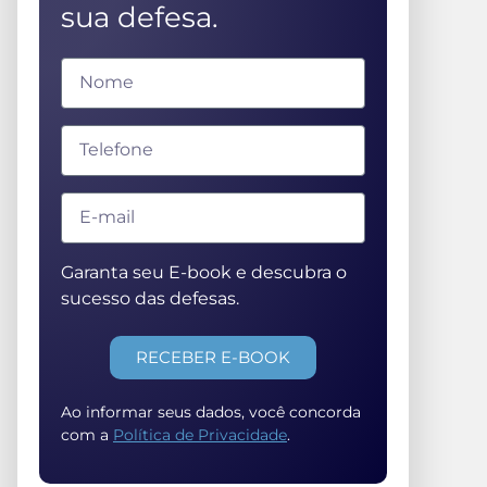
sua defesa.
Garanta seu E-book e descubra o
sucesso das defesas.
RECEBER E-BOOK
Ao informar seus dados, você concorda
com a
Política de Privacidade
.