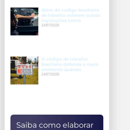
Além do código brasileiro
de trânsito existem outras
legislações como
14/07/2026
O código de trânsito
brasileiro defende o meio
ambiente quando
14/07/2026
Saiba como elaborar