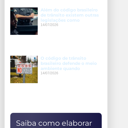
Além do código brasileiro
de trânsito existem outras
legislações como
14/07/2026
O código de trânsito
brasileiro defende o meio
ambiente quando
14/07/2026
Saiba como elaborar