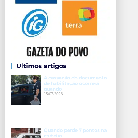
Últimos artigos
A cassação do documento
de habilitação ocorrerá
quando
15/07/2026
Quando perde 7 pontos na
carteira