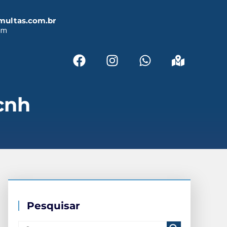
multas.com.br
em
cnh
Pesquisar