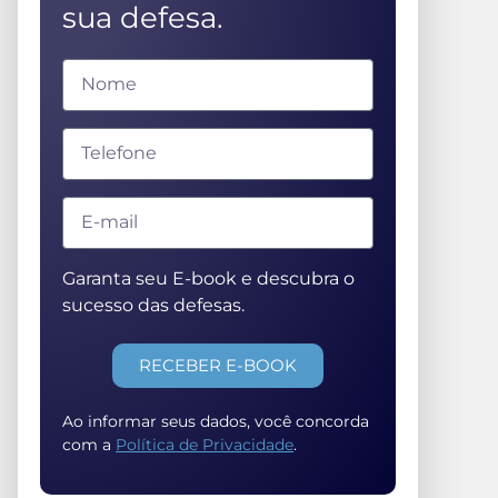
sua defesa.
Garanta seu E-book e descubra o
sucesso das defesas.
RECEBER E-BOOK
Ao informar seus dados, você concorda
com a
Política de Privacidade
.