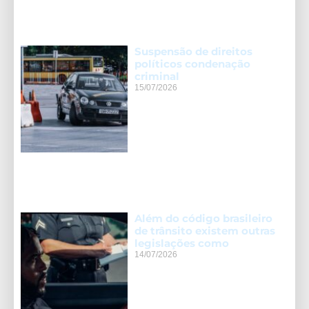
Suspensão de direitos
políticos condenação
criminal
15/07/2026
Além do código brasileiro
de trânsito existem outras
legislações como
14/07/2026