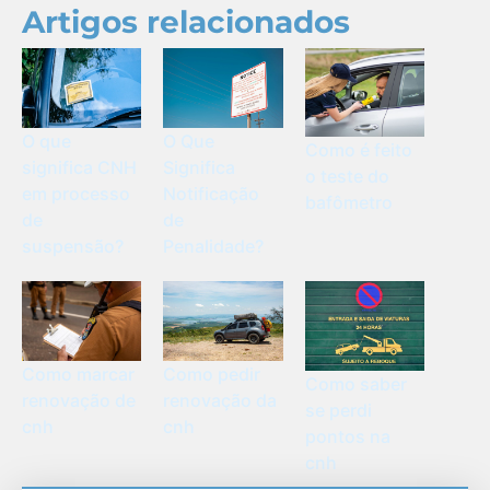
Artigos relacionados
O que
O Que
Como é feito
significa CNH
Significa
o teste do
em processo
Notificação
bafômetro
de
de
suspensão?
Penalidade?
Como marcar
Como pedir
Como saber
renovação de
renovação da
se perdi
cnh
cnh
pontos na
cnh