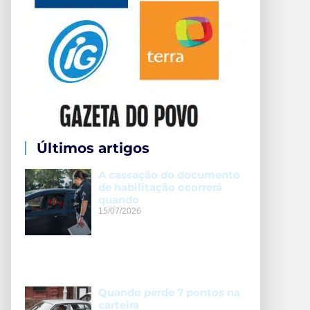
Últimos artigos
A cassação do documento
de habilitação ocorrerá
quando
15/07/2026
Quando perde 7 pontos na
carteira