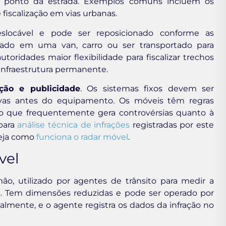
 ponto da estrada. Exemplos comuns incluem os
 fiscalização em vias urbanas.
locável e pode ser reposicionado conforme as
alado em uma van, carro ou ser transportado para
utoridades maior flexibilidade para fiscalizar trechos
infraestrutura permanente.
ação e publicidade
. Os sistemas fixos devem ser
tivas antes do equipamento. Os móveis têm regras
, o que frequentemente gera controvérsias quanto à
 para
análise técnica de infrações
registradas por este
veja como
funciona o radar móvel
.
vel
o, utilizado por agentes de trânsito para medir a
s. Tem dimensões reduzidas e pode ser operado por
almente, e o agente registra os dados da infração no