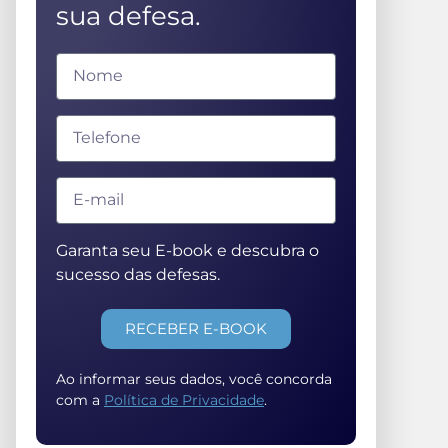
sua defesa.
Garanta seu E-book e descubra o
sucesso das defesas.
RECEBER E-BOOK
Ao informar seus dados, você concorda
com a
Política de Privacidade
.