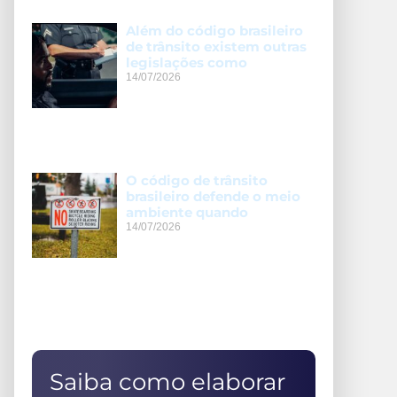
Além do código brasileiro
de trânsito existem outras
legislações como
14/07/2026
O código de trânsito
brasileiro defende o meio
ambiente quando
14/07/2026
Saiba como elaborar