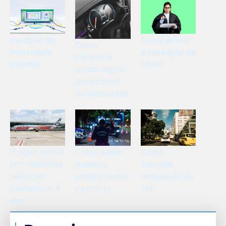
medição de
Como anular
Como
velocidade
a cassação da
calcular a
internet
CNH?
porcentagem
de excesso
de velocidade
Porque minha
Como saber
Como
cnh definitiva
quantos
cancelar
veio com
pontos tenho
renovação de
validade de 1
na cnh pr
cnh
ano