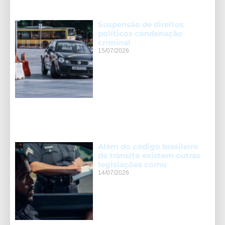
Suspensão de direitos
políticos condenação
criminal
15/07/2026
Além do código brasileiro
de trânsito existem outras
legislações como
14/07/2026