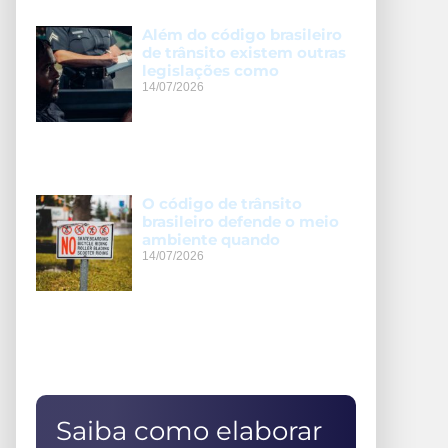
Além do código brasileiro
de trânsito existem outras
legislações como
14/07/2026
O código de trânsito
brasileiro defende o meio
ambiente quando
14/07/2026
Saiba como elaborar