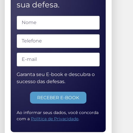
sua defesa.
Garanta seu E-book e descubra o
sucesso das defesas.
RECEBER E-BOOK
Ao informar seus dados, você concorda
com a
Política de Privacidade
.