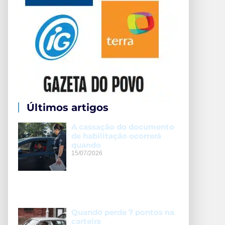
Últimos artigos
A cassação do documento
de habilitação ocorrerá
quando
15/07/2026
Quando perde 7 pontos na
carteira