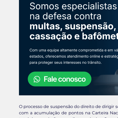
O processo de suspensão do direito de dirigi
com a acumulação de pontos na Carteira Naci