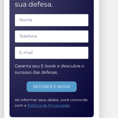
sua defesa.
Garanta seu E-book e descubra o
sucesso das defesas.
RECEBER E-BOOK
Ao informar seus dados, você concorda
com a
Política de Privacidade
.