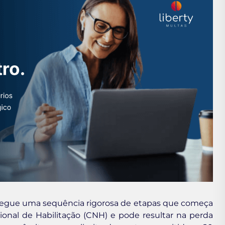
r segue uma sequência rigorosa de etapas que começa
onal de Habilitação (CNH) e pode resultar na perda