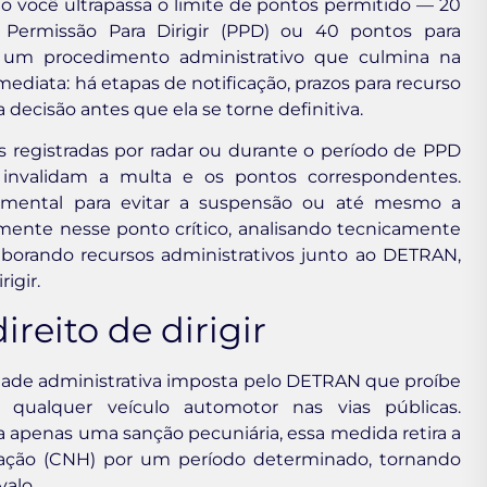
do você ultrapassa o limite de pontos permitido — 20
Permissão Para Dirigir (PPD) ou 40 pontos para
 um procedimento administrativo que culmina na
ediata: há etapas de notificação, prazos para recurso
a decisão antes que ela se torne definitiva.
 registradas por radar ou durante o período de PPD
 invalidam a multa e os pontos correspondentes.
ndamental para evitar a suspensão ou até mesmo a
mente nesse ponto crítico, analisando tecnicamente
elaborando recursos administrativos junto ao DETRAN,
igir.
reito de dirigir
idade administrativa imposta pelo DETRAN que proíbe
 qualquer veículo automotor nas vias públicas.
apenas uma sanção pecuniária, essa medida retira a
litação (CNH) por um período determinado, tornando
valo.