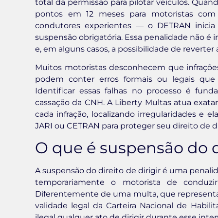
total da permissão para pilotar veículos. Quan
pontos em 12 meses para motoristas com 
condutores experientes — o DETRAN inicia
suspensão obrigatória. Essa penalidade não é im
e, em alguns casos, a possibilidade de reverter 
Muitos motoristas desconhecem que infrações
podem conter erros formais ou legais que
Identificar essas falhas no processo é fu
cassação da CNH. A Liberty Multas atua exata
cada infração, localizando irregularidades e 
JARI ou CETRAN para proteger seu direito de dir
O que é suspensão do di
A suspensão do direito de dirigir é uma penal
temporariamente o motorista de conduzir
Diferentemente de uma multa, que representa 
validade legal da Carteira Nacional de Habi
ilegal qualquer ato de dirigir durante esse inter