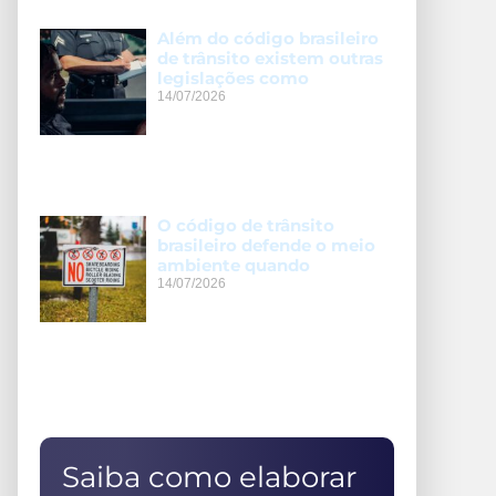
Além do código brasileiro
de trânsito existem outras
legislações como
14/07/2026
O código de trânsito
brasileiro defende o meio
ambiente quando
14/07/2026
Saiba como elaborar