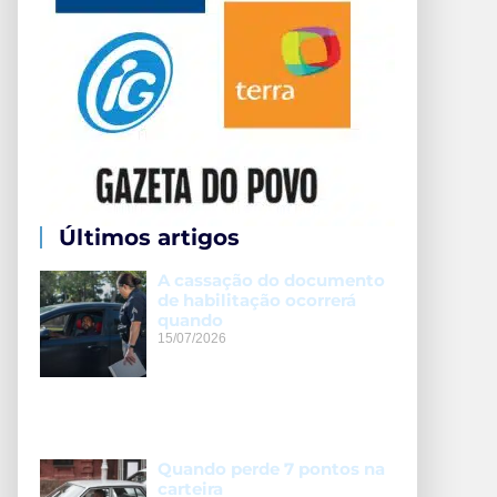
Últimos artigos
A cassação do documento
de habilitação ocorrerá
quando
15/07/2026
Quando perde 7 pontos na
carteira