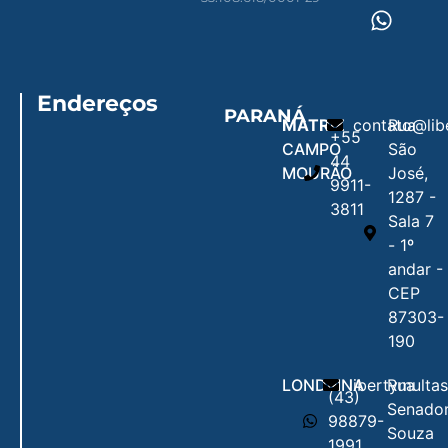
Endereços
PARANÁ
MATRIZ
contato@lib
Rua
+55
CAMPO
São
44
MOURÃO
José,
9911-
1287 -
3811
Sala 7
- 1º
andar -
CEP
87303-
190
LONDRINA
libertymulta
Rua
(43)
Senado
98879-
Souza
1991