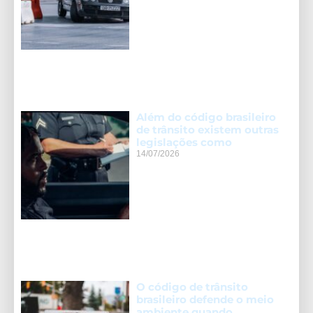
Além do código brasileiro
de trânsito existem outras
legislações como
14/07/2026
O código de trânsito
brasileiro defende o meio
ambiente quando