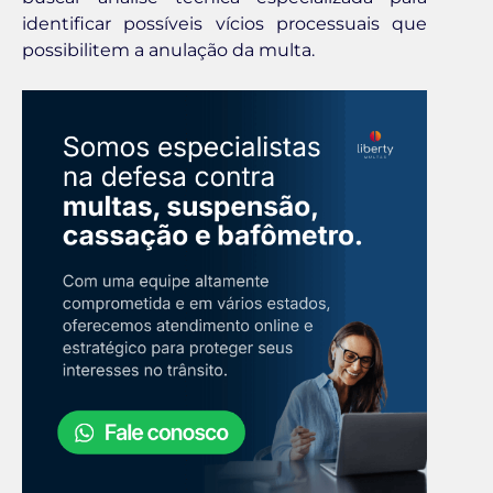
identificar possíveis vícios processuais que
possibilitem a anulação da multa.