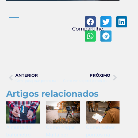
Compartilhe:
ANTERIOR
PRÓXIMO
Como pesquisar pontos na carteira de motorista
Como ver se perdi pontos na carteira de motorista
Artigos relacionados
Como Pagar
Como saber
A multa do
Multa por
pontos na
bafômetro