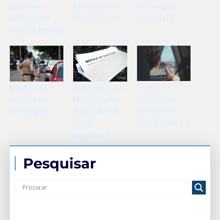
Excesso de
carteira de
pode ser
Velocidade?
motorista
parcelada?
Veja as regras
Como
Como ver
Expedição de
consultar
pontos na
Notificação
pontos na
cnh digital
DJ para RTE:
cnh detran pe
o que
significa?
Pesquisar