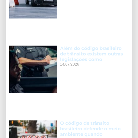
Além do código brasileiro
de trânsito existem outras
legislações como
14/07/2026
O código de trânsito
brasileiro defende o meio
ambiente quando