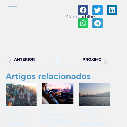
Compartilhe:
ANTERIOR
PRÓXIMO
Quando renova cnh zera os pontos
Quem pode ter a cnh suspensa
Artigos relacionados
Como
Como
Como
recorrer a
consultar
consultar
notificação de
pontos na
multas detran