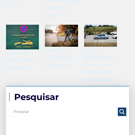
suspensão do
cnh rj
direito de
dirigir
Qual é a
como fazer
Como nao
gravidade da
um radar de
pagar a multa
infração de
velocidade
da lei seca
trânsito pelo
acostamento
Pesquisar