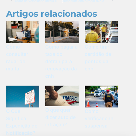
radar de velocidade média como funciona
como funciona o radar fixo de velocidade
Artigos relacionados
Como pagar a
Como
Como tirar
taxa do
consultar
certidão de
detran para
radar de
pontos da
renovação da
multa
cnh
cnh
O que quer
O Que
Como
dizer auto de
Significa
verificar cnh
infração?
Expedição de
suspensa
Notificação?