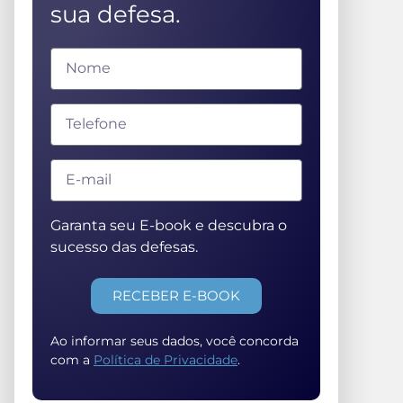
sua defesa.
Garanta seu E-book e descubra o
sucesso das defesas.
RECEBER E-BOOK
Ao informar seus dados, você concorda
com a
Política de Privacidade
.