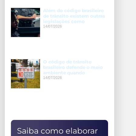
Além do código brasileiro
de trânsito existem outras
legislações como
14/07/2026
O código de trânsito
brasileiro defende o meio
ambiente quando
14/07/2026
Saiba como elaborar