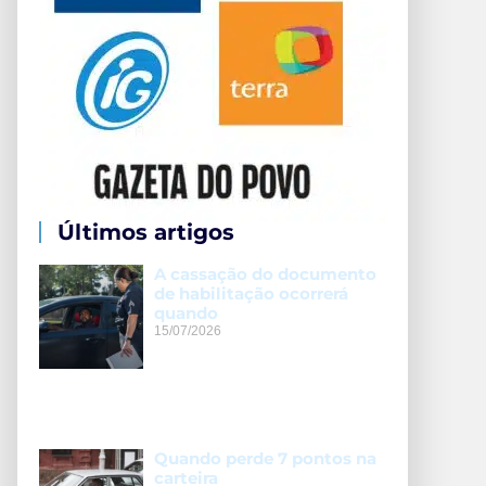
Últimos artigos
A cassação do documento
de habilitação ocorrerá
quando
15/07/2026
Quando perde 7 pontos na
carteira