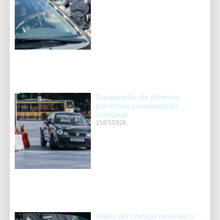
Suspensão de direitos
políticos condenação
criminal
15/07/2026
Além do código brasileiro