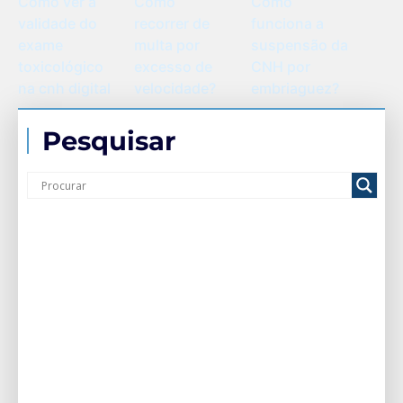
Como ver a
Como
Como
validade do
funciona a
recorrer de
exame
suspensão da
multa por
toxicológico
CNH por
excesso de
na cnh digital
embriaguez?
velocidade?
Pesquisar