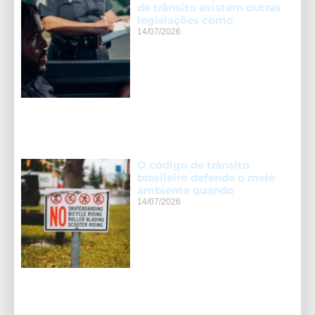
de trânsito existem outras
legislações como
14/07/2026
O código de trânsito
brasileiro defende o meio
ambiente quando
14/07/2026