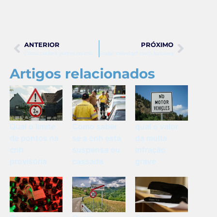
ANTERIOR
PRÓXIMO
Como conferir pontos na cnh
Radar móvel prf como funciona
Artigos relacionados
Qual o limite
Como saber
qual o valor
de pontos na
se a cnh está
da multa
cnh
suspensa ou
infração
provisória
cassada
grave