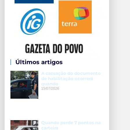
Últimos artigos
A cassação do documento
de habilitação ocorrerá
quando
15/07/2026
Quando perde 7 pontos na
carteira