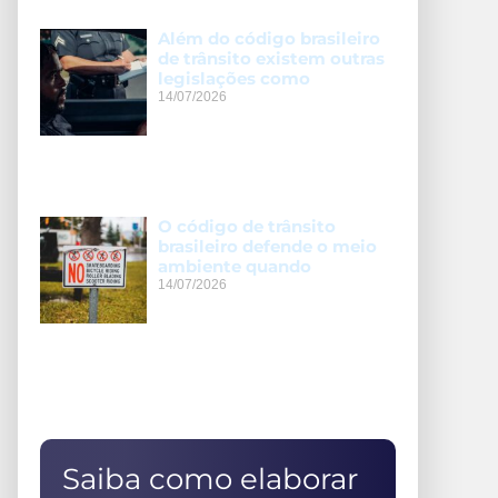
Além do código brasileiro
de trânsito existem outras
legislações como
14/07/2026
O código de trânsito
brasileiro defende o meio
ambiente quando
14/07/2026
Saiba como elaborar