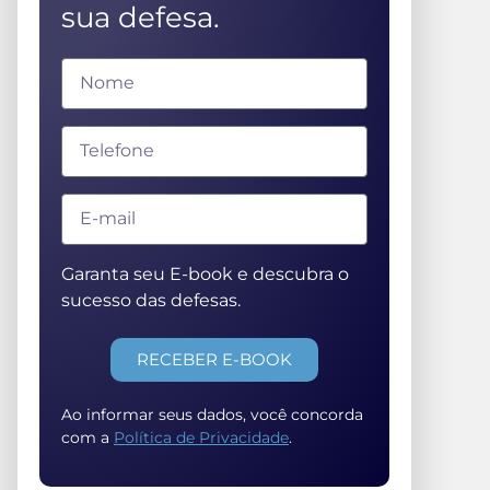
sua defesa.
Garanta seu E-book e descubra o
sucesso das defesas.
RECEBER E-BOOK
Ao informar seus dados, você concorda
com a
Política de Privacidade
.