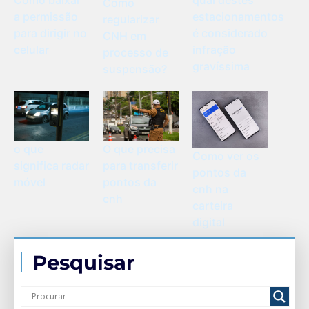
Como
a permissão
estacionamentos
regularizar
para dirigir no
é considerado
CNH em
celular
infração
processo de
gravíssima
suspensão?
o que
O que precisa
Como ver os
significa radar
para transferir
pontos da
móvel
pontos da
cnh na
cnh
carteira
digital
Pesquisar