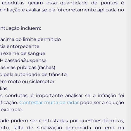
s condutas geram essa quantidade de pontos é
fração e avaliar se ela foi corretamente aplicada no
ontuação incluem:
 acima do limite permitido
ncia entorpecente
 ou exame de sangue
NH cassada/suspensa
s vias públicas (rachas)
 pela autoridade de trânsito
r em moto ou ciclomotor
dias
ondutas, é importante analisar se a infração foi
ficação.
Contestar multa de radar
pode ser a solução
r exemplo.
idade podem ser contestadas por questões técnicas,
to, falta de sinalização apropriada ou erro na