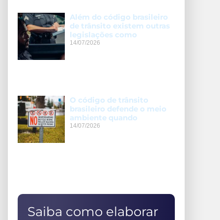
Além do código brasileiro
de trânsito existem outras
legislações como
14/07/2026
O código de trânsito
brasileiro defende o meio
ambiente quando
14/07/2026
Saiba como elaborar