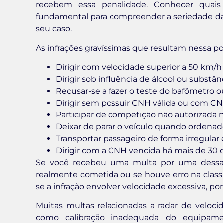
recebem essa penalidade. Conhecer quai
fundamental para compreender a seriedade da in
seu caso.
As infrações gravíssimas que resultam nessa p
Dirigir com velocidade superior a 50 km/h
Dirigir sob influência de álcool ou substâ
Recusar-se a fazer o teste do bafômetro
Dirigir sem possuir CNH válida ou com C
Participar de competição não autorizada na
Deixar de parar o veículo quando ordenado
Transportar passageiro de forma irregula
Dirigir com a CNH vencida há mais de 30 
Se você recebeu uma multa por uma dessas c
realmente cometida ou se houve erro na classi
se a infração envolver velocidade excessiva, po
Muitas multas relacionadas a radar de veloc
como calibração inadequada do equipamen