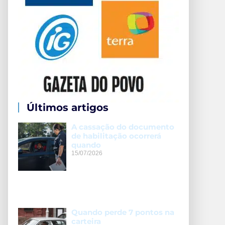
Últimos artigos
A cassação do documento
de habilitação ocorrerá
quando
15/07/2026
Quando perde 7 pontos na
carteira