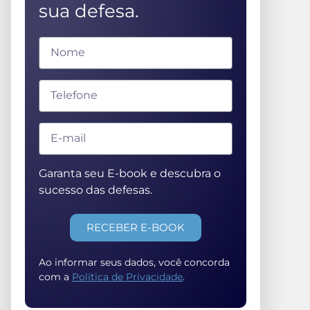
sua defesa.
Garanta seu E-book e descubra o
sucesso das defesas.
RECEBER E-BOOK
Ao informar seus dados, você concorda
com a
Política de Privacidade
.