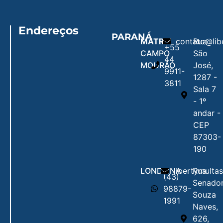
Endereços
PARANÁ
MATRIZ
contato@lib
Rua
+55
CAMPO
São
44
MOURÃO
José,
9911-
1287 -
3811
Sala 7
- 1º
andar -
CEP
87303-
190
LONDRINA
libertymulta
Rua
(43)
Senado
98879-
Souza
1991
Naves,
626,