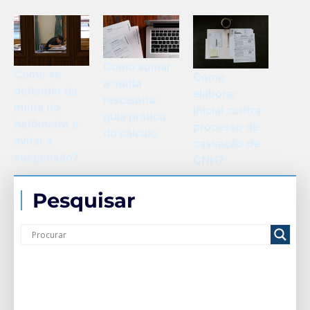
Como somar
Como se
Como
a multa
defender da
elaborar
rescisória:
multa do
inicial contra
guia prático
bafômetro e
processo de
do cálculo
evitar a
cassação de
suspensão?
CNH?
Pesquisar