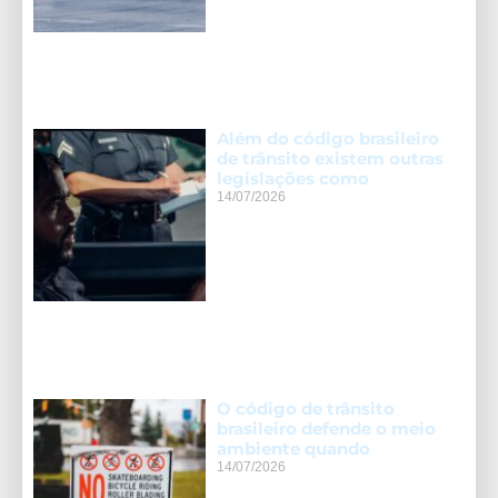
Além do código brasileiro
de trânsito existem outras
legislações como
14/07/2026
O código de trânsito
brasileiro defende o meio
ambiente quando
14/07/2026