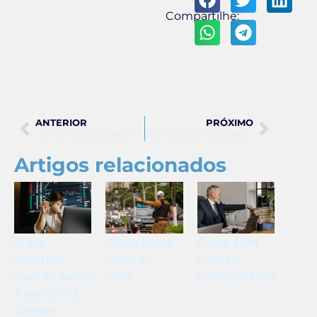
Compartilhe:
ANTERIOR
PRÓXIMO
como ver a foto da multa de radar
como ver pontos na cnh pelo app
Artigos relacionados
O que
Como anular
O que é um
acontece
multa de
recurso
quando perde
radar
administrativo
7 pontos na
carteira