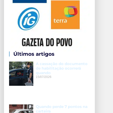
Últimos artigos
A cassação do documento
de habilitação ocorrerá
quando
15/07/2026
Quando perde 7 pontos na
carteira