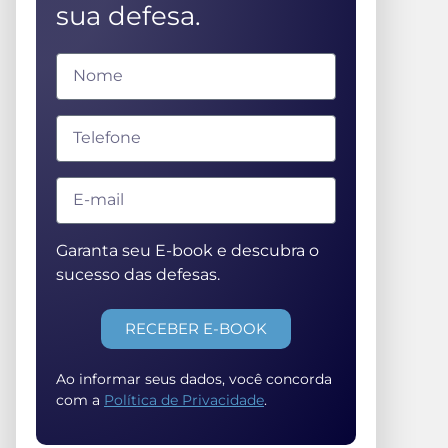
sua defesa.
Garanta seu E-book e descubra o
sucesso das defesas.
RECEBER E-BOOK
Ao informar seus dados, você concorda
com a
Política de Privacidade
.