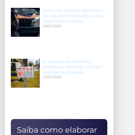
Além do código brasileiro
de trânsito existem outras
legislações como
14/07/2026
O código de trânsito
brasileiro defende o meio
ambiente quando
14/07/2026
Saiba como elaborar