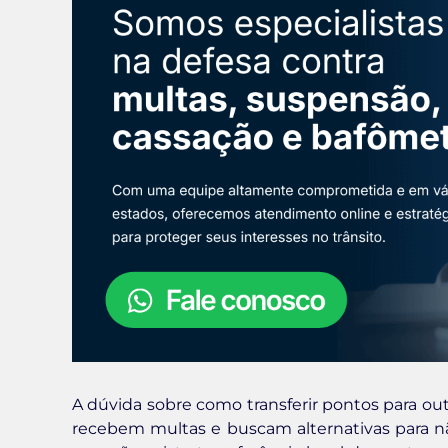
A dúvida sobre como transferir pontos para o
recebem multas e buscam alternativas para não