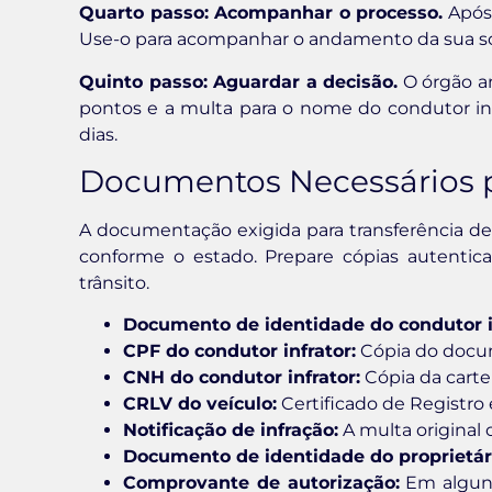
Quarto passo: Acompanhar o processo.
Após 
Use-o para acompanhar o andamento da sua solic
Quinto passo: Aguardar a decisão.
O órgão an
pontos e a multa para o nome do condutor ind
dias.
Documentos Necessários p
A documentação exigida para transferência de
conforme o estado. Prepare cópias autentica
trânsito.
Documento de identidade do condutor i
CPF do condutor infrator:
Cópia do docu
CNH do condutor infrator:
Cópia da carte
CRLV do veículo:
Certificado de Registro
Notificação de infração:
A multa original 
Documento de identidade do proprietár
Comprovante de autorização:
Em algun