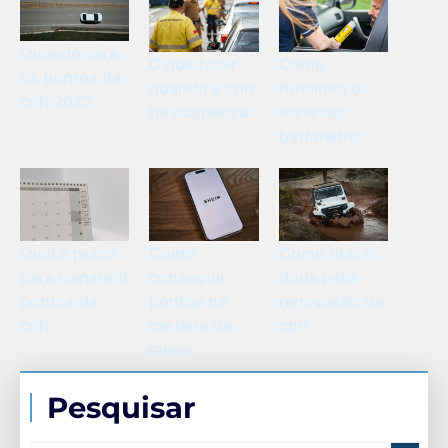
Quando zera
O que fazer
Como
os pontos da
quando a cnh
funciona o
cnh 2025
foi suspensa
teste do
bafômetro
Qual o prazo
Como
Como tirar o
para transferir
conseguir
duda para
pontos da
pontos na
renovação da
cnh
carteira da
cnh
shein
Pesquisar