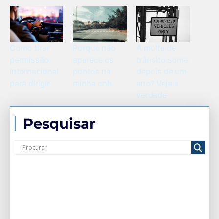
Porque não
Como tirar
A multa de
aparece os
permissão
trânsito some
pontos na
internacional
depois de um
minha cnh
para dirigir
ano? Veja a
verdade
Pesquisar