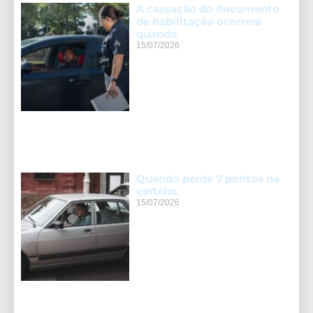
A cassação do documento
de habilitação ocorrerá
quando
15/07/2026
Quando perde 7 pontos na
carteira
15/07/2026