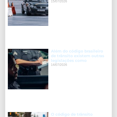
15/07/2026
Além do código brasileiro
de trânsito existem outras
legislações como
14/07/2026
O código de trânsito