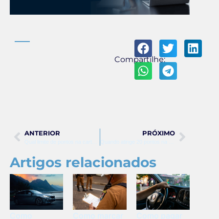
Compartilhe:
ANTERIOR
PRÓXIMO
Qual limite de pontos na carteira
Quando atinge 20 pontos na carteira de habilitação
Artigos relacionados
Como
Como marcar
Como pagar