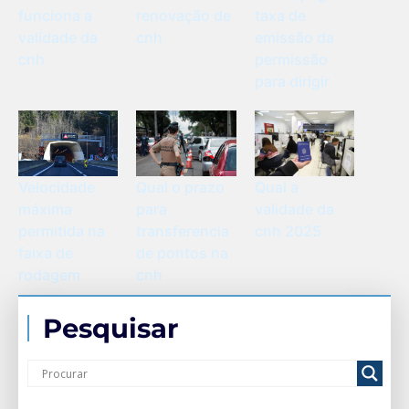
funciona a
renovação de
taxa de
validade da
cnh
emissão da
cnh
permissão
para dirigir
Velocidade
Qual o prazo
Qual a
máxima
para
validade da
permitida na
transferencia
cnh 2025
faixa de
de pontos na
rodagem
cnh
Pesquisar