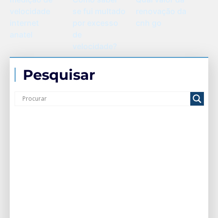
se fui multado
renovação da
velocidade
por excesso
cnh go
internet
de
anatel
velocidade?
Pesquisar