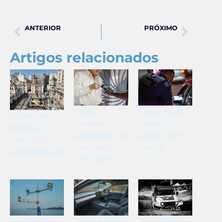
ANTERIOR
PRÓXIMO
7 pontos na carteira qual o valor da multa
Qual o maximo de pontos na carteira de motorista
Artigos relacionados
Como
Como saber
Quem tem
cancelar
quantos
direito a
solicitação de
pontos tenho
renovação
renovação de
na cnh
automática da
cnh online
cnh
Como saber
Qual valor da
medição de